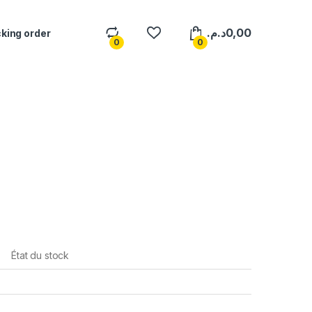
د.م.
0,00
king order
0
0
État du stock