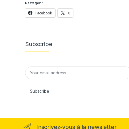
Partager :
Facebook
X
Subscribe
E
m
a
i
l
Subscribe
*
Inscrivez-vous à la newsletter