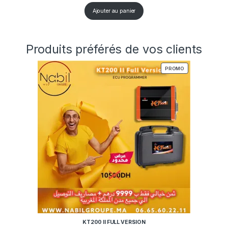
Ajouter au panier
Produits préférés de vos clients
PRODUIT EN PRO
PROMO
KT200 II FULL VERSION