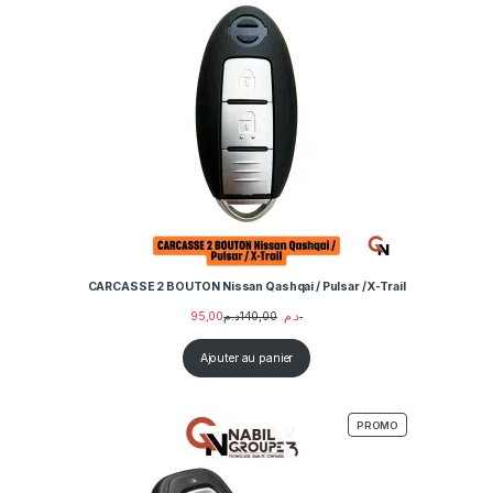
CARCASSE 2 BOUTON Nissan Qashqai / Pulsar / X-Trail
95,00
140,00
د.م.
د.م.
Ajouter au panier
PRODUIT EN PRO
PROMO