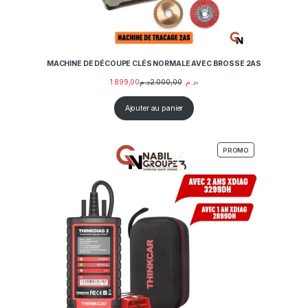
MACHINE DE DÉCOUPE CLÉS NORMALE AVEC BROSSE 2AS
1.899,00
2.000,00
د.م.
د.م.
Ajouter au panier
PRODUIT EN PRO
PROMO