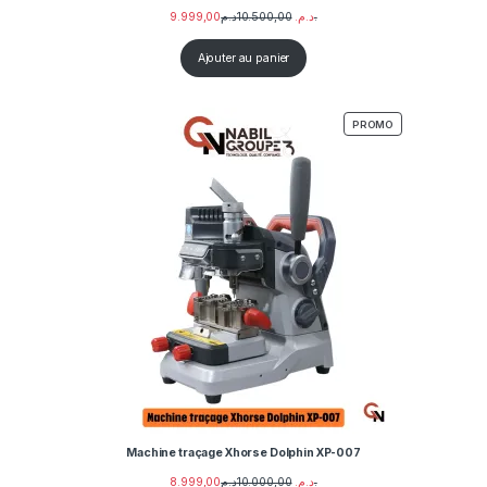
9.999,00
10.500,00
د.م.
د.م.
Ajouter au panier
PRODUIT EN PRO
PROMO
Machine traçage Xhorse Dolphin XP-007
8.999,00
10.000,00
د.م.
د.م.