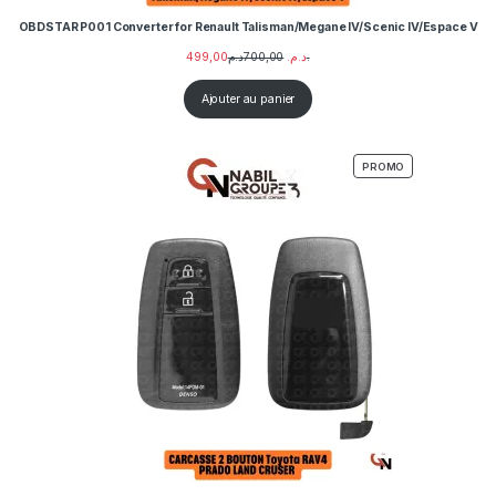
OBDSTAR P001 Converter for Renault Talisman/Megane IV/Scenic IV/Espace V
499,00
700,00
د.م.
د.م.
Ajouter au panier
PRODUIT EN PR
PROMO