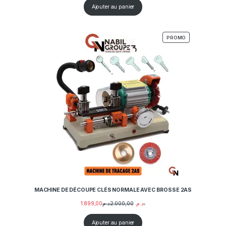
Ajouter au panier
PRODUIT EN PR
PROMO
MACHINE DE DÉCOUPE CLÉS NORMALE AVEC BROSSE 2AS
1.899,00
2.000,00
د.م.
د.م.
Ajouter au panier