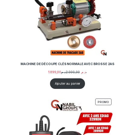
MACHINE DE DÉCOUPE CLÉS NORMALE AVEC BROSSE 2AS
1.899,00
2.000,00
د.م.
د.م.
Ajouter au panier
PRODUIT EN PRO
PROMO