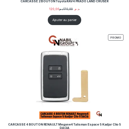
CARCASSE 2 BOUTON Toyota RAV4 PRADO LAND CRUSER
120,00
170,00
د.م.
د.م.
Ajouter au panier
PROD
PROMO
CARCASSE 4 BOUTON RENAULT Megane4 Talisman Espace 5 Kadjar Clio 5
DACIA