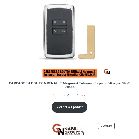
CARCASSE 4 BOUTON RENAULT Megane4 Talisman Espace 5 Kadjar Clio 5
DACIA
135,00
180,00
د.م.
د.م.
Ajouter au panier
PRODUIT EN PRO
PROMO