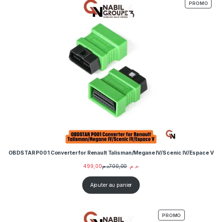
PROD
PROMO
OBDSTAR P001 Converter for Renault Talisman/Megane IV/Scenic IV/Espace V
499,00
700,00
د.م.
د.م.
Ajouter au panier
PRODUIT EN PR
PROMO