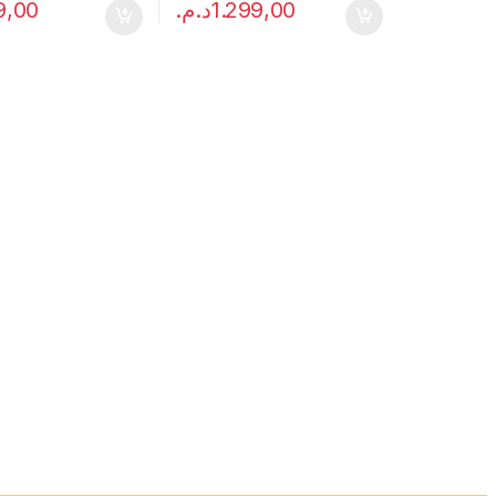
9,00
د.م.
1.299,00