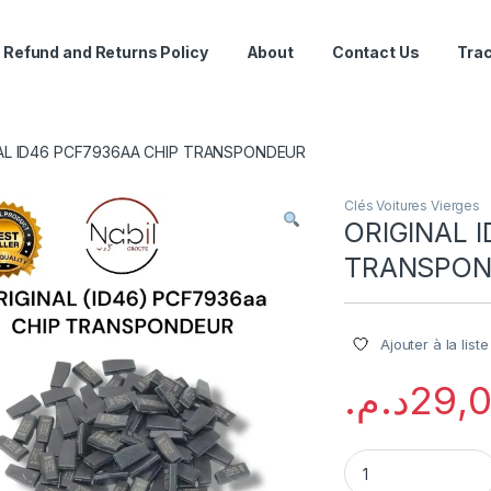
Refund and Returns Policy
About
Contact Us
Trac
AL ID46 PCF7936AA CHIP TRANSPONDEUR
Clés Voitures Vierges
ORIGINAL 
TRANSPO
Ajouter à la list
د.م.
29,
ORIGINAL ID46 P