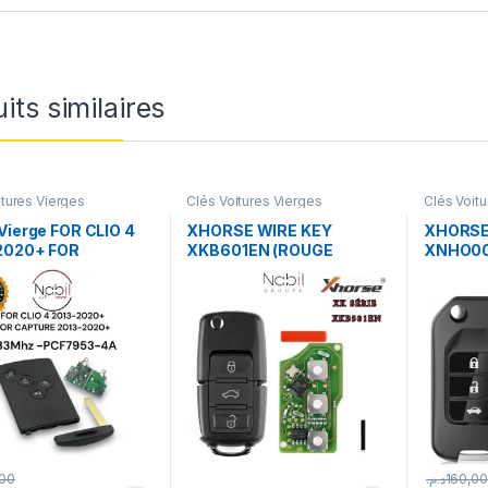
its similaires
itures Vierges
Clés Voitures Vierges
Clés Voit
Vierge FOR CLIO 4
XHORSE WIRE KEY
XHORSE
2020+ FOR
XKB601EN (ROUGE
XNHO00
RE 2013-2020+
PACKAGE)
PACKAG
ogrammable)
,00
د.م.
160,00