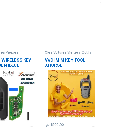
ures Vierges
Clés Voitures Vierges
,
Outils
Diag & Prog
 WIRELESS KEY
VVDI MINI KEY TOOL
EN (BLUE
XHORSE
E)
د.م.
1.500,00