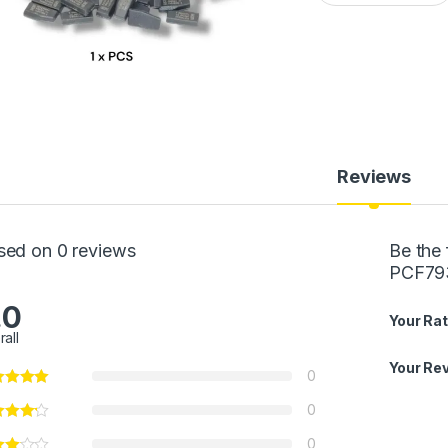
Reviews
sed on 0 reviews
Be the
PCF79
.0
Your Rat
rall
Your Re
0
0
0