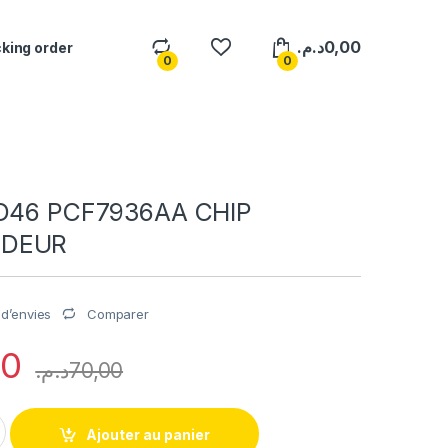
د.م.
0,00
king order
0
0
ID46 PCF7936AA CHIP
NDEUR
Comparer
e d’envies
00
د.م.
70,00
CF7936AA CHIP TRANSPONDEUR quantity
Ajouter au panier