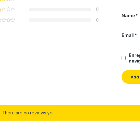
0
Name
*
0
Email
*
Enre
navi
There are no reviews yet.