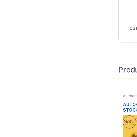
Cat
Produ
Autorad
AUTOR
STOCK
CORE 
208/2