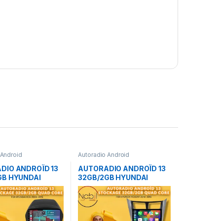
 Android
Autoradio Android
DIO ANDROÏD 13
AUTORADIO ANDROÏD 13
GB HYUNDAI
32GB/2GB HYUNDAI
 IX35 AVEC
ACCENT 2010-2018
Y & ANDROID
IRLESS