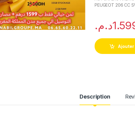
PEUGEOT 206 CC S
د.م.
1.59
Ajouter
Description
Rev