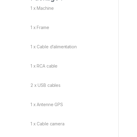
1 x Machine
1 x Frame
1 x Cable d’alimentation
1 x RCA cable
2 x USB cables
1 x Antenne GPS
1 x Cable camera