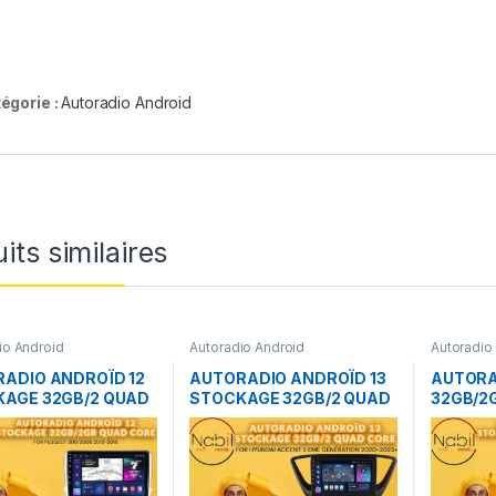
égorie :
Autoradio Android
its similaires
io Android
Autoradio Android
Autoradio
ADIO ANDROÏD 12
AUTORADIO ANDROÏD 13
AUTORA
AGE 32GB/2 QUAD
STOCKAGE 32GB/2 QUAD
32GB/2
FOR PEUGEOT
CORE FOR HYUNDAI
TUCSON
008 2012-2018
ACCENT 5 2020-2023
CARPLA
AUTO W