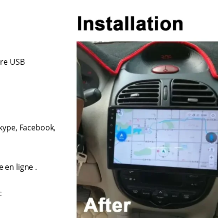
ère USB
Skype, Facebook,
 en ligne .
c