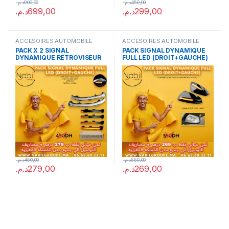
د.م.
900,00
د.م.
450,00
د.م.
699,00
د.م.
299,00
ACCESOIRES AUTOMOBILE
ACCESOIRES AUTOMOBILE
PACK X 2 SIGNAL
PACK SIGNAL DYNAMIQUE
DYNAMIQUE RÉTROVISEUR
FULL LED (DROIT+GAUCHE)
FOR GOLF 7 2012-2021 GOLF
FOR MERCEDES W204 W164
7.5 2012-2017 TOURAN I 2
ML300 ML500
2016+
د.م.
450,00
د.م.
550,00
د.م.
279,00
د.م.
269,00