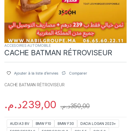
ACCESOIRES AUTOMOBILE
CACHE BATMAN RÉTROVISEUR
Comparer
Ajouter à la liste d’envies
CACHE BATMAN RÉTROVISEUR
د.م.
239,00
د.م.
350,00
AUDI A3 8V
BMW F10
BMW F30
DACIA LOGAN 2023+