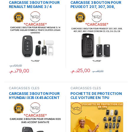
CARCASSE 3 BOUTON POUR
CARCASSE 3 BOUTON POUR
RENAULT MEGANE 3 / 4
PEUGEOT 207, 307, 308,
CAPTURE KADJAR SYMBOLE
407, 607, 807. POUR
TRAFIC DUSTER LOGAN
CITREON C2, C3, C4, C5, C6
SANDERO
د.م.
120,00
د.م.
25,00
د.م.
79,00
د.م.
40,00
CARCASSES CLES
CARCASSES CLES
CARCASSE 3 BOUTON POUR
POCHETTE DE PROTECTION
HYUNDAI IX35 IX45 ACCENT
CLE VOITURE EN TPU
SANTA FE