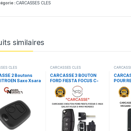
égorie :
CARCASSES CLES
its similaires
SES CLES
CARCASSES CLES
CARCASS
SSE 2 Boutons
CARCASSE 3 BOUTON
CARCAS
CITROEN Saxo Xsara
FORD FIESTA FOCUS C-
POUR R
o Berlingo
MAX GALAXY KUGA S-
2 SCENI
MAX MONDEO
SCENIC