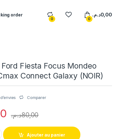
د.م.
0,00
king order
0
0
Ford Fiesta Focus Mondeo
 Cmax Connect Galaxy (NOIR)
Comparer
e d’envies
00
د.م.
80,00
sta Focus Mondeo Transit Ka Cmax Connect Galaxy (NOIR) qua
Ajouter au panier