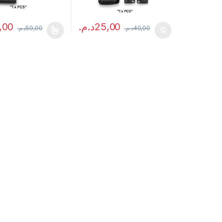
,00
د.م.
25,00
د.م.
50,00
د.م.
40,00
t a plusieurs variations. Les options peuvent être choisies sur la pag