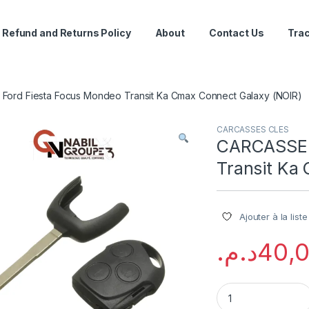
Refund and Returns Policy
About
Contact Us
Trac
ord Fiesta Focus Mondeo Transit Ka Cmax Connect Galaxy (NOIR)
CARCASSES CLES
CARCASSE 
Transit Ka
Ajouter à la list
د.م.
40,
CARCASSE Ford Fie