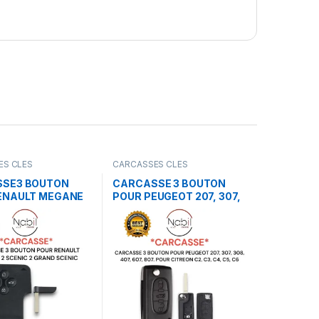
ES CLES
CARCASSES CLES
SE3 BOUTON
CARCASSE 3 BOUTON
ENAULT MEGANE
POUR PEUGEOT 207, 307,
C 2 GRAND
308, 407, 607, 807. POUR
CITREON C2, C3, C4, C5,
C6