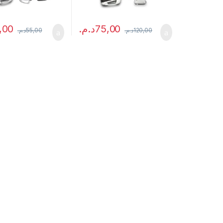
,00
د.م.
75,00
د.م.
55,00
د.م.
120,00
age du produit
ons peuvent être choisies sur la page du produit