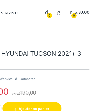
د.م.
0,00
king order
0
0
HYUNDAI TUCSON 2021+ 3
Comparer
e d’envies
00
د.م.
190,00
I TUCSON 2021+ 3 BOUTON quantity
Ajouter au panier