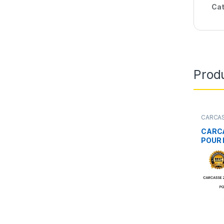
Cat
Produ
CARCAS
CARC
POUR 
308, 4
CITREO
C6