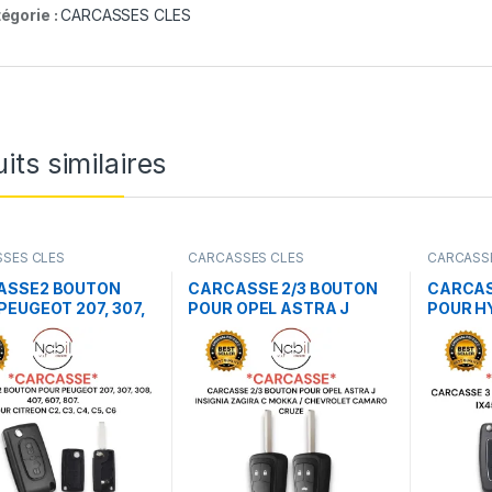
égorie :
CARCASSES CLES
its similaires
SES CLES
CARCASSES CLES
CARCASS
ASSE2 BOUTON
CARCASSE 2/3 BOUTON
CARCAS
PEUGEOT 207, 307,
POUR OPEL ASTRA J
POUR HY
07, 607, 807. POUR
INSIGNIA ZAGIRA C
ACCENT
N C2, C3, C4, C5,
MOKKA / CHEVROLET
CAMARO CRUZE