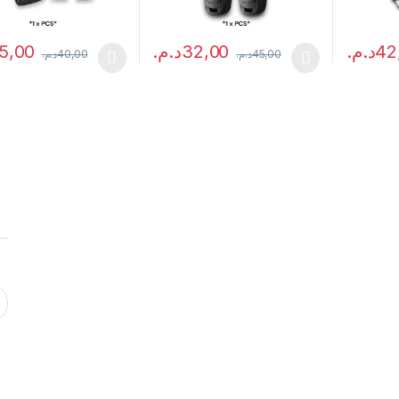
5,00
د.م.
32,00
د.م.
42
د.م.
40,00
د.م.
45,00
uit a plusieurs variations. Les options peuvent être choisies sur la p
Ce produit a plusieurs variations. Les opti