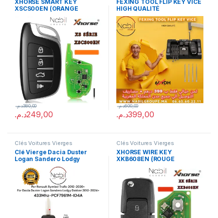
XHORSE SMART KEY
FEXING TOOL FLIP KEY VICE
XSCS00EN (ORANGE
HIGH QUALITÉ
PACKAGE)
د.م.
380,00
د.م.
600,00
د.م.
249,00
د.م.
399,00
Clés Voitures Vierges
Clés Voitures Vierges
Clé Vierge Dacia Duster
XHORSE WIRE KEY
Logan Sandero Lodgy
XKB608EN (ROUGE
Dokker Renault Symbol
PACKAGE)
Trafic 2013-2024+ *AVEC
LOGO*