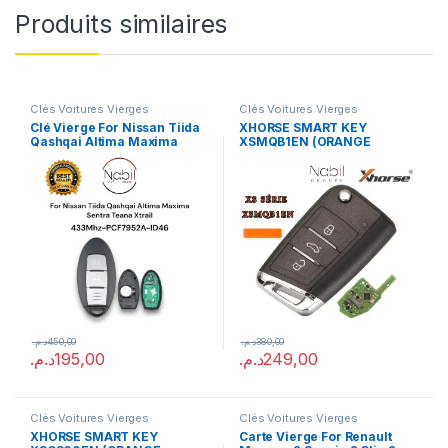
Produits similaires
Clés Voitures Vierges
Clés Voitures Vierges
Clé Vierge For Nissan Tiida
XHORSE SMART KEY
Qashqai Altima Maxima
XSMQB1EN (ORANGE
Sentra Teana Xtrail ID46
PACKAGE)
(Reprogrammable)
د.م.
450,00
د.م.
380,00
د.م.
195,00
د.م.
249,00
Clés Voitures Vierges
Clés Voitures Vierges
XHORSE SMART KEY
Carte Vierge For Renault