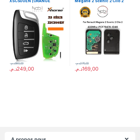
XSCS00EN (ORANGE
Megane 2 Scenic 2 Clio 2
PACKAGE)
(Reprogrammable)
د.م.
380,00
د.م.
270,00
د.م.
249,00
د.م.
169,00
A propos nous