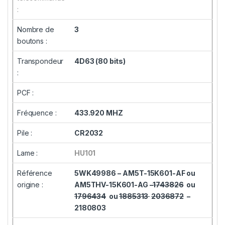
:
Nombre de
3
boutons :
Transpondeur
4D63 (80 bits)
:
PCF :
Fréquence :
433.920 MHZ
Pile :
CR2032
Lame :
HU101
Référence
5WK49986 –
AM5T-15K601-AF ou
origine :
AM5THV-15K601-AG –
1743826
ou
1796434
ou
1885313
2036872
–
2180803