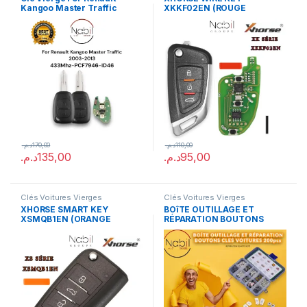
Kangoo Master Traffic
XKKF02EN (ROUGE
2003-2013
PACKAGE)
(Reprogrammable)
د.م.
170,00
د.م.
110,00
د.م.
135,00
د.م.
95,00
Clés Voitures Vierges
Clés Voitures Vierges
XHORSE SMART KEY
BOîTE OUTILLAGE ET
XSMQB1EN (ORANGE
RÉPARATION BOUTONS
PACKAGE)
CLES VOITURES 200pcs