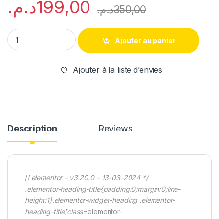
د.م.
199,00
د.م.
350,00
XHORSE VVDI CLE VIERGE FOR MERCEDES W203 W204 W205 
Ajouter au panier
Ajouter à la liste d’envies
Description
Reviews
/
! elementor – v3.20.0 – 13-03-2024 */
.elementor-heading-title{padding:0;margin:0;line-
height:1}.elementor-widget-heading .elementor-
heading-title[class
=elementor-