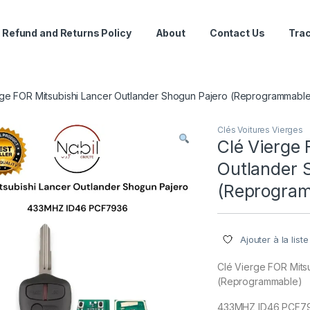
Refund and Returns Policy
About
Contact Us
Trac
rge FOR Mitsubishi Lancer Outlander Shogun Pajero (Reprogrammabl
Clés Voitures Vierges
Clé Vierge 
Outlander 
(Reprogra
Ajouter à la list
Clé Vierge FOR Mits
(Reprogrammable)
433MHZ ID46 PCF7