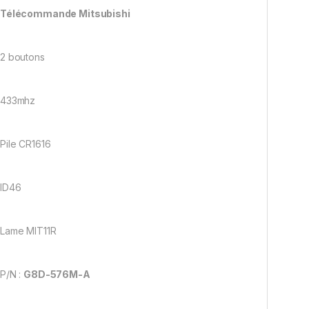
Télécommande Mitsubishi
2 boutons
433mhz
Pile CR1616
ID46
Lame MIT11R
P/N :
G8D-576M-A