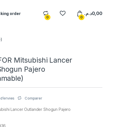
د.م.
0,00
king order
0
0
e)
FOR Mitsubishi Lancer
Shogun Pajero
mmable)
Comparer
e d’envies
ubishi Lancer Outlander Shogun Pajero
936