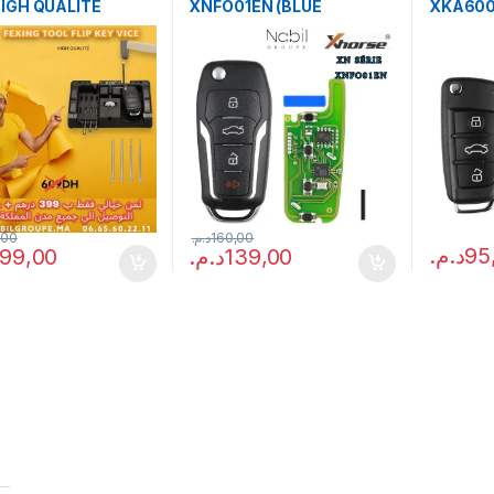
HIGH QUALITÉ
XNFO01EN (BLUE
XKA600
PACKAGE)
PACKAG
,00
د.م.
160,00
د.م.
95
99,00
د.م.
139,00