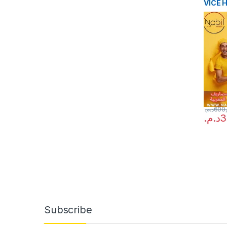
VICE 
د.م.
600
د.م.
3
Subscribe