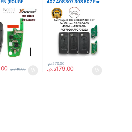
EN (ROUGE
407 408 307 308 607 For
E)
Citroen C2 C3 C4
C5(Reprogrammable)
د.م.
270,00
,00
د.م.
179,00
د.م.
110,00