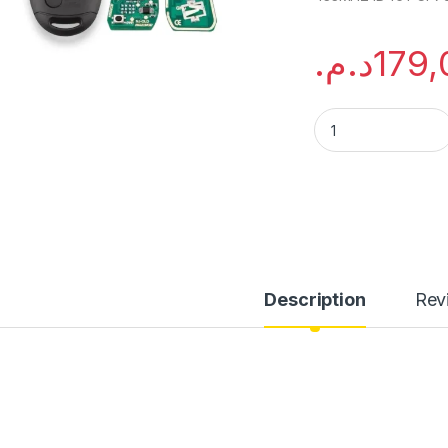
د.م.
179,
Description
Rev