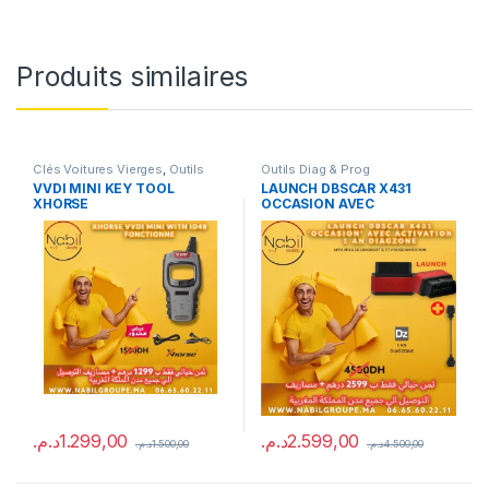
Produits similaires
Clés Voitures Vierges
,
Outils
Outils Diag & Prog
Diag & Prog
VVDI MINI KEY TOOL
LAUNCH DBSCAR X431
XHORSE
OCCASION AVEC
ACTIVATION 1 AN DIAGZONE
+ CABLE D’EXTENSION
د.م.
1.299,00
د.م.
2.599,00
د.م.
1.500,00
د.م.
4.500,00