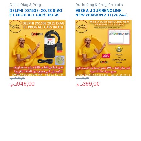
Outils Diag & Prog
Outils Diag & Prog
,
Produits
Digitals
DELPHI DS150E-20.23 DIAG
MISE A JOUR RENOLINK
ET PROG ALL CAR/TRUCK
NEW VERSION 2.11 (2024+)
د.م.
1.300,00
د.م.
700,00
د.م.
949,00
د.م.
399,00