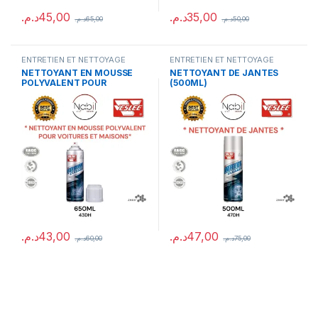
د.م.
45,00
د.م.
35,00
د.م.
65,00
د.م.
50,00
ENTRETIEN ET NETTOYAGE
ENTRETIEN ET NETTOYAGE
NETTOYANT EN MOUSSE
NETTOYANT DE JANTES
POLYVALENT POUR
(500ML)
VOITURES ET MAISONS
(650ML)
د.م.
43,00
د.م.
47,00
د.م.
60,00
د.م.
75,00