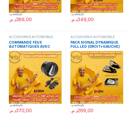
د.م.
500,00
د.م.
500,00
د.م.
389,00
د.م.
349,00
ACCESOIRES AUTOMOBILE
ACCESOIRES AUTOMOBILE
COMMANDE FEUX
PACK SIGNAL DYNAMIQUE
AUTOMATIQUES AVEC
FULL LED (DROIT+GAUCHE)
CAPTEUR DE LUMIÈRE (10
FOR MERCEDES W204 W164
PIN)
ML300 ML500
د.م.
650,00
د.م.
550,00
د.م.
370,00
د.م.
269,00