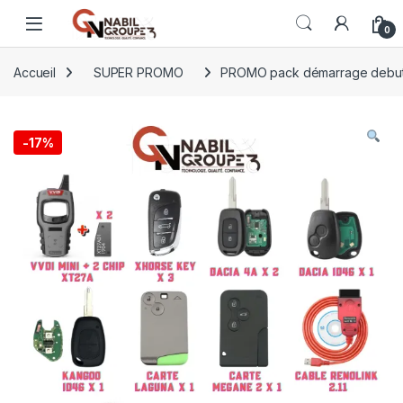
Open
0
Accueil
SUPER PROMO
PROMO pack démarrage debut
-
17%