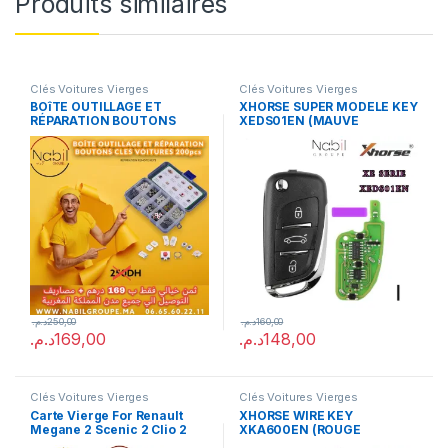
Produits similaires
Clés Voitures Vierges
Clés Voitures Vierges
BOîTE OUTILLAGE ET
XHORSE SUPER MODELE KEY
RÉPARATION BOUTONS
XEDS01EN (MAUVE
CLES VOITURES 200pcs
PACKAGE)
د.م.
250,00
د.م.
160,00
د.م.
169,00
د.م.
148,00
Clés Voitures Vierges
Clés Voitures Vierges
Carte Vierge For Renault
XHORSE WIRE KEY
Megane 2 Scenic 2 Clio 2
XKA600EN (ROUGE
(Reprogrammable)
PACKAGE)