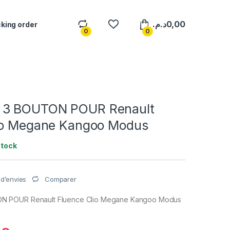
د.م.
0,00
king order
0
0
3 BOUTON POUR Renault
io Megane Kangoo Modus
stock
Comparer
e d’envies
 POUR Renault Fluence Clio Megane Kangoo Modus