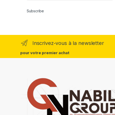
a
i
l
Subscribe
*
Inscrivez-vous à la newsletter
pour votre premier achat