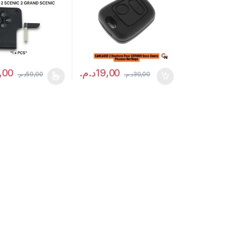
,00
د.م.
19,00
د.م.
50,00
د.م.
30,00
t a plusieurs variations. Les options peuvent être choisies sur la pag