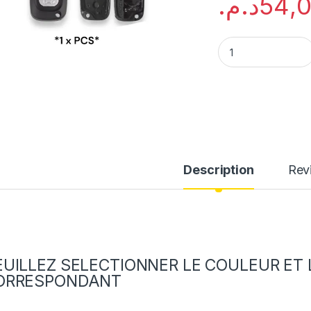
د.م.
54,
CARCASSE 3 BOUTO
Description
Rev
EUILLEZ SELECTIONNER LE COULEUR ET
ORRESPONDANT