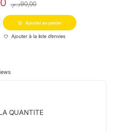
00
د.م.
90,00
N POUR Renault Fluence Clio Megane Kangoo Modus quantity
Ajouter au panier
Ajouter à la liste d’envies
iews
 LA QUANTITE