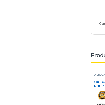
Cat
Produ
CARCAS
CARC
POUR 
BEETL
TOURA
CADDY