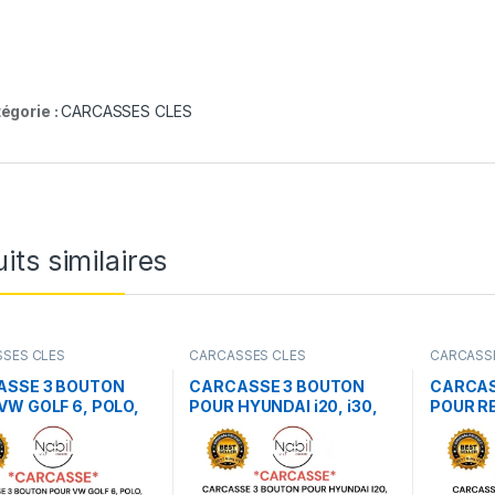
égorie :
CARCASSES CLES
its similaires
SES CLES
CARCASSES CLES
CARCASS
ASSE 3 BOUTON
CARCASSE 3 BOUTON
CARCAS
VW GOLF 6, POLO,
POUR HYUNDAI i20, i30,
POUR R
E, TIGUAN,
IX35
2 SCENI
N, PASSAT,
SCENIC
, JETTA, EOS