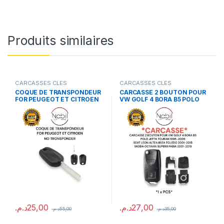
Produits similaires
CARCASSES CLES
CARCASSES CLES
COQUE DE TRANSPONDEUR
CARCASSE 2 BOUTON POUR
FOR PEUGEOT ET CITROEN
VW GOLF 4 BORA B5 POLO
NO TRONSPONDER
JETTA TOURAN SEAT LEON
ALTEA IBIZA TOLEDO SKODA
OCTAVIA SUPERB FABIA
د.م.
25,00
د.م.
27,00
د.م.
55,00
د.م.
35,00