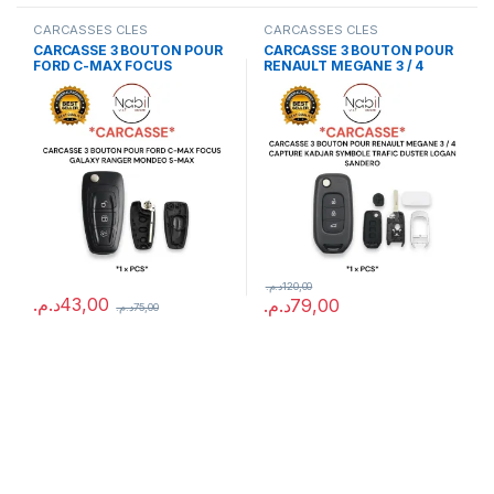
CARCASSES CLES
CARCASSES CLES
CARCASSE 3 BOUTON POUR
CARCASSE 3 BOUTON POUR
FORD C-MAX FOCUS
RENAULT MEGANE 3 / 4
GALAXY RANGER MONDEO
CAPTURE KADJAR SYMBOLE
S-MAX
TRAFIC DUSTER LOGAN
SANDERO
د.م.
120,00
د.م.
43,00
د.م.
79,00
د.م.
75,00